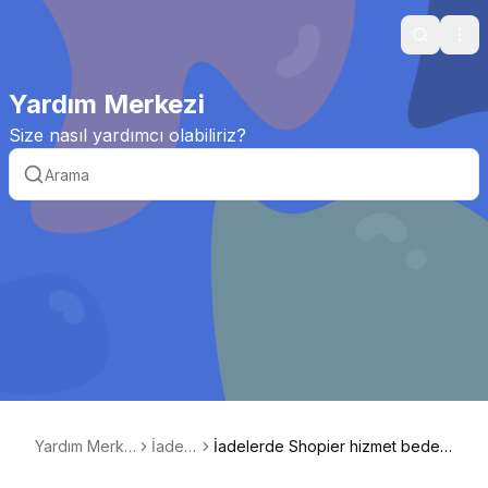
Search
Ope
Yardım Merkezi
Size nasıl yardımcı olabiliriz?
Yardım Merke
İadele
İadelerde Shopier hizmet bedeli
zi
r
de iade ediliyor mu?