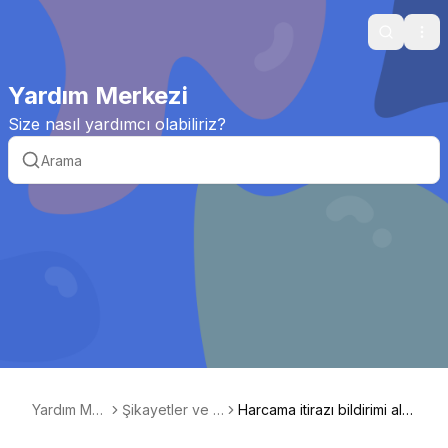
Search
Ope
Yardım Merkezi
Size nasıl yardımcı olabiliriz?
Yardım Mer
Şikayetler ve İti
Harcama itirazı bildirimi aldı
kezi
razlar
m, ne yapmalıyım?