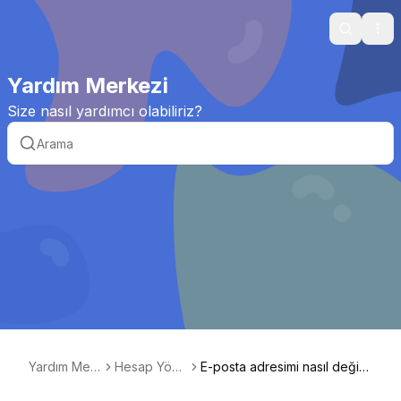
Search
Ope
Yardım Merkezi
Size nasıl yardımcı olabiliriz?
Yardım Mer
Hesap Yöne
E-posta adresimi nasıl değişti
kezi
timi
rebilirim?