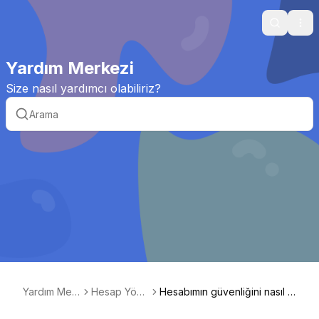
Search
Ope
Yardım Merkezi
Size nasıl yardımcı olabiliriz?
Yardım Mer
Hesap Yöne
Hesabımın güvenliğini nasıl a
kezi
timi
rtırabilirim?