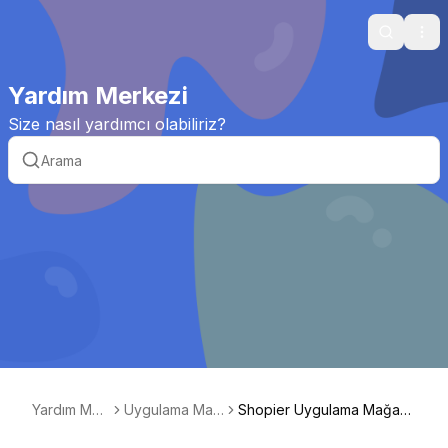
Search
Ope
Yardım Merkezi
Size nasıl yardımcı olabiliriz?
Yardım Mer
Uygulama Mağ
Shopier Uygulama Mağaz
kezi
azası
ası nedir?