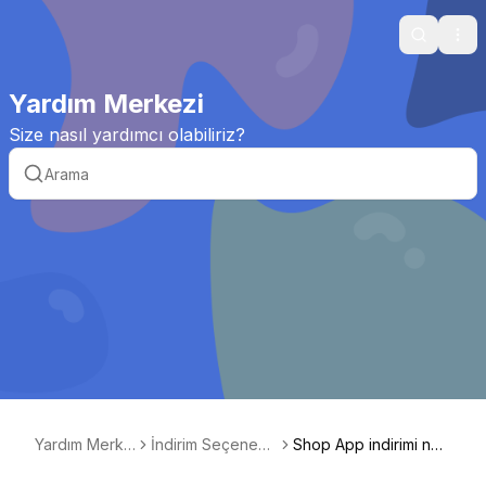
Search
Ope
Yardım Merkezi
Size nasıl yardımcı olabiliriz?
Yardım Merke
İndirim Seçenekl
Shop App indirimi ned
zi
eri
ir?