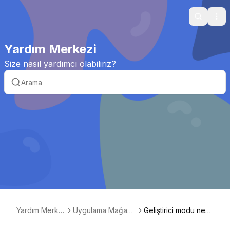
Search
Ope
Yardım Merkezi
Size nasıl yardımcı olabiliriz?
Yardım Merke
Uygulama Mağaza
Geliştirici modu nedi
zi
sı
r?